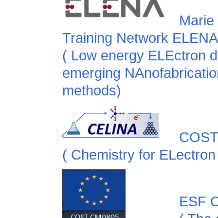
Marie
Training Network ELENA
( Low energy ELEctron dr
emerging NAnofabricatio
methods)
COST 
( Chemistry for ELectron
ESF C